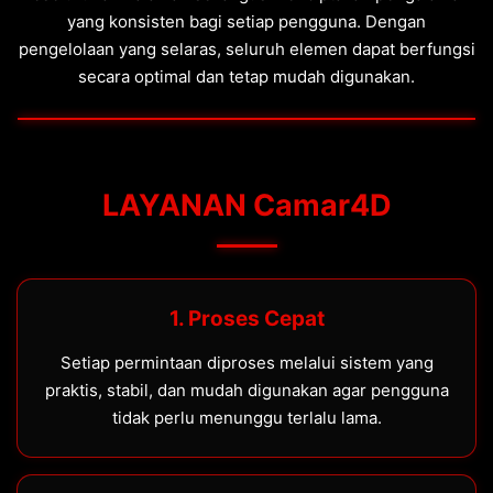
yang konsisten bagi setiap pengguna. Dengan
pengelolaan yang selaras, seluruh elemen dapat berfungsi
secara optimal dan tetap mudah digunakan.
LAYANAN Camar4D
1. Proses Cepat
Setiap permintaan diproses melalui sistem yang
praktis, stabil, dan mudah digunakan agar pengguna
tidak perlu menunggu terlalu lama.