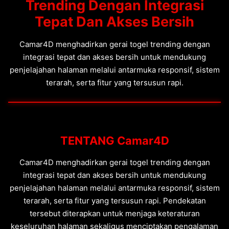
Trending Dengan Integrasi
Tepat Dan Akses Bersih
Camar4D menghadirkan gerai togel trending dengan
integrasi tepat dan akses bersih untuk mendukung
penjelajahan halaman melalui antarmuka responsif, sistem
terarah, serta fitur yang tersusun rapi.
TENTANG Camar4D
Camar4D menghadirkan gerai togel trending dengan
integrasi tepat dan akses bersih untuk mendukung
penjelajahan halaman melalui antarmuka responsif, sistem
terarah, serta fitur yang tersusun rapi. Pendekatan
tersebut diterapkan untuk menjaga keteraturan
keseluruhan halaman sekaligus menciptakan pengalaman