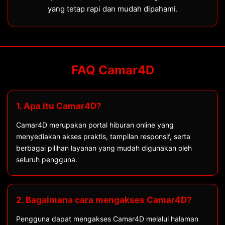
yang tetap rapi dan mudah dipahami.
FAQ Camar4D
1. Apa itu Camar4D?
Camar4D merupakan portal hiburan online yang
menyediakan akses praktis, tampilan responsif, serta
berbagai pilihan layanan yang mudah digunakan oleh
seluruh pengguna.
2. Bagaimana cara mengakses Camar4D?
Pengguna dapat mengakses Camar4D melalui halaman