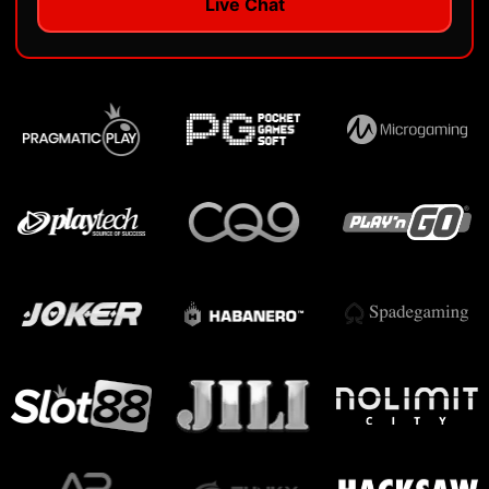
Live Chat