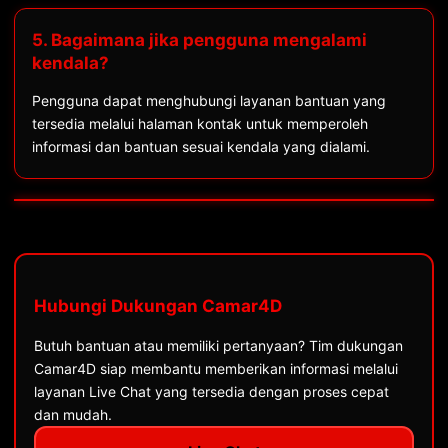
5. Bagaimana jika pengguna mengalami
kendala?
Pengguna dapat menghubungi layanan bantuan yang
tersedia melalui halaman kontak untuk memperoleh
informasi dan bantuan sesuai kendala yang dialami.
Hubungi Dukungan Camar4D
Butuh bantuan atau memiliki pertanyaan? Tim dukungan
Camar4D siap membantu memberikan informasi melalui
layanan Live Chat yang tersedia dengan proses cepat
dan mudah.