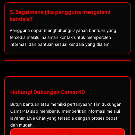
5. Bagaimana jika pengguna mengalami
kendala?
Pengguna dapat menghubungi layanan bantuan yang
tersedia melalui halaman kontak untuk memperoleh
informasi dan bantuan sesuai kendala yang dialami.
Hubungi Dukungan Camar4D
Butuh bantuan atau memiliki pertanyaan? Tim dukungan
Camar4D siap membantu memberikan informasi melalui
layanan Live Chat yang tersedia dengan proses cepat
dan mudah.