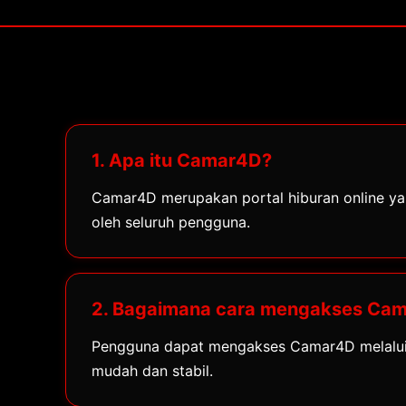
1. Apa itu Camar4D?
Camar4D merupakan portal hiburan online yan
oleh seluruh pengguna.
2. Bagaimana cara mengakses Ca
Pengguna dapat mengakses Camar4D melalui h
mudah dan stabil.