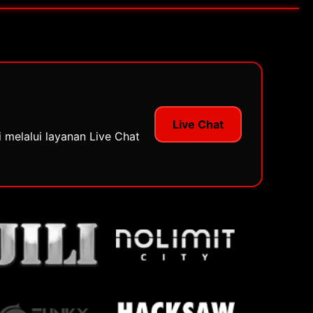
Live Chat
melalui layanan Live Chat