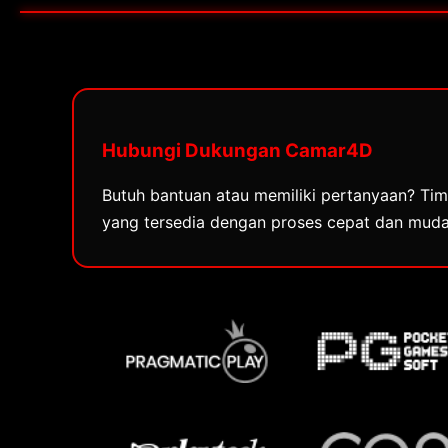
Hubungi Dukungan Camar4D
Butuh bantuan atau memiliki pertanyaan? Ti
yang tersedia dengan proses cepat dan muda