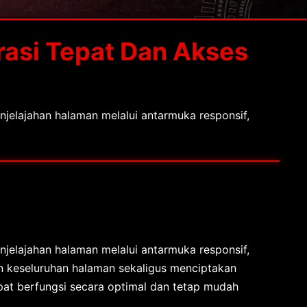
rasi Tepat Dan Akses
jelajahan halaman melalui antarmuka responsif,
jelajahan halaman melalui antarmuka responsif,
ran keseluruhan halaman sekaligus menciptakan
pat berfungsi secara optimal dan tetap mudah