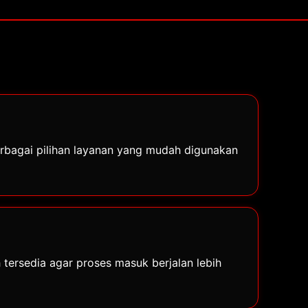
erbagai pilihan layanan yang mudah digunakan
ersedia agar proses masuk berjalan lebih