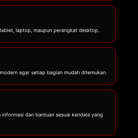
tablet, laptop, maupun perangkat desktop.
 modern agar setiap bagian mudah ditemukan.
informasi dan bantuan sesuai kendala yang