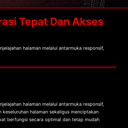
rasi Tepat Dan Akses
jelajahan halaman melalui antarmuka responsif,
jelajahan halaman melalui antarmuka responsif,
ran keseluruhan halaman sekaligus menciptakan
pat berfungsi secara optimal dan tetap mudah