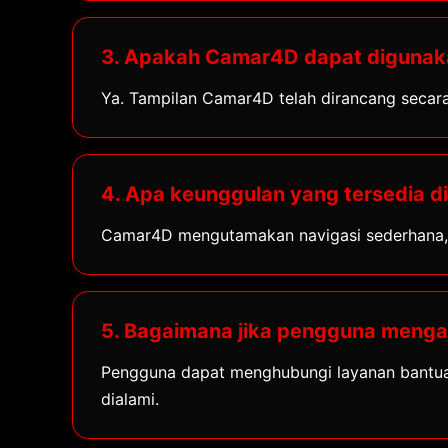
3. Apakah Camar4D dapat digunaka
Ya. Tampilan Camar4D telah dirancang secara
4. Apa keunggulan yang tersedia 
Camar4D mengutamakan navigasi sederhana, s
5. Bagaimana jika pengguna menga
Pengguna dapat menghubungi layanan bantuan
dialami.