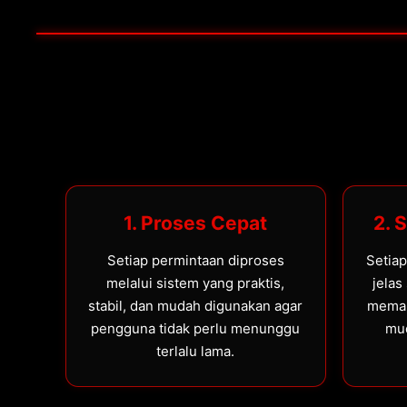
1. Proses Cepat
2. 
Setiap permintaan diproses
Setiap
melalui sistem yang praktis,
jelas
stabil, dan mudah digunakan agar
meman
pengguna tidak perlu menunggu
mu
terlalu lama.