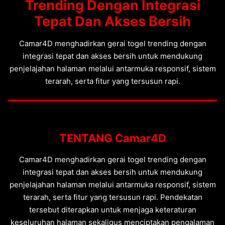
Trending Dengan Integrasi
Tepat Dan Akses Bersih
Camar4D menghadirkan gerai togel trending dengan
integrasi tepat dan akses bersih untuk mendukung
penjelajahan halaman melalui antarmuka responsif, sistem
terarah, serta fitur yang tersusun rapi.
TENTANG Camar4D
Camar4D menghadirkan gerai togel trending dengan
integrasi tepat dan akses bersih untuk mendukung
penjelajahan halaman melalui antarmuka responsif, sistem
terarah, serta fitur yang tersusun rapi. Pendekatan
tersebut diterapkan untuk menjaga keteraturan
keseluruhan halaman sekaligus menciptakan pengalaman