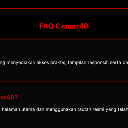
FAQ Camar4D
g menyediakan akses praktis, tampilan responsif, serta b
mar4D?
alaman utama dan menggunakan tautan resmi yang telah t