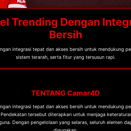
el Trending Dengan Integ
Bersih
gan integrasi tepat dan akses bersih untuk mendukung pen
sistem terarah, serta fitur yang tersusun rapi.
TENTANG Camar4D
gan integrasi tepat dan akses bersih untuk mendukung pen
pi. Pendekatan tersebut diterapkan untuk menjaga keteratu
una. Dengan pengelolaan yang selaras, seluruh elemen da
digunakan.