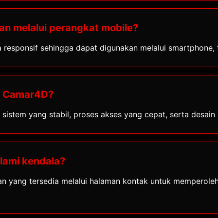
n melalui perangkat mobile?
 responsif sehingga dapat digunakan melalui smartphone, 
di Camar4D?
istem yang stabil, proses akses yang cepat, serta desain
lami kendala?
 yang tersedia melalui halaman kontak untuk memperoleh 