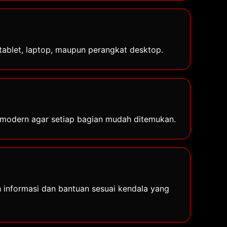
tablet, laptop, maupun perangkat desktop.
 modern agar setiap bagian mudah ditemukan.
informasi dan bantuan sesuai kendala yang