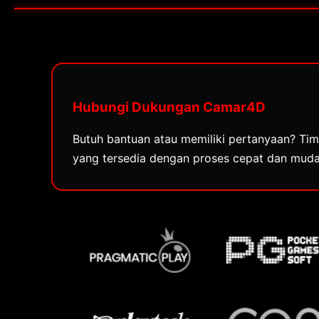
Hubungi Dukungan Camar4D
Butuh bantuan atau memiliki pertanyaan? Ti
yang tersedia dengan proses cepat dan muda