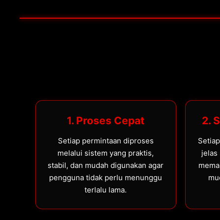
1. Proses Cepat
2. 
Setiap permintaan diproses
Setiap
melalui sistem yang praktis,
jelas
stabil, dan mudah digunakan agar
meman
pengguna tidak perlu menunggu
mu
terlalu lama.